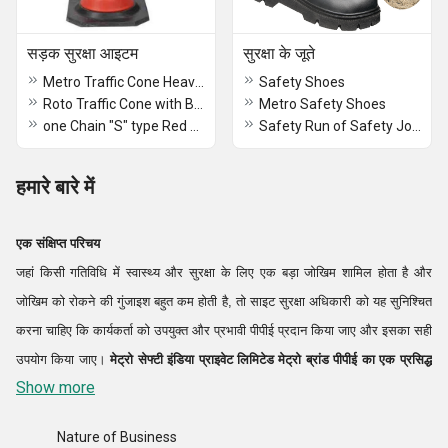
सड़क सुरक्षा आइटम
सुरक्षा के जूते
Metro Traffic Cone Heavy Base: SC-1502
Safety Shoes
Roto Traffic Cone with Base: SC-1504
Metro Safety Shoes
one Chain "S" type Red and White color: SC-1505
Safety Run of Safety Jogger Product Reference Safety run EN ISO 20345:2011
हमारे बारे में
एक संक्षिप्त परिचय
जहां किसी गतिविधि में स्वास्थ्य और सुरक्षा के लिए एक बड़ा जोखिम शामिल होता है और
जोखिम को रोकने की गुंजाइश बहुत कम होती है, तो साइट सुरक्षा अधिकारी को यह सुनिश्चित
करना चाहिए कि कार्यकर्ता को उपयुक्त और प्रभावी पीपीई प्रदान किया जाए और इसका सही
उपयोग किया जाए।
मेट्रो सेफ्टी इंडिया प्राइवेट लिमिटेड
मेट्रो ब्रांड पीपीई का एक प्रसिद्ध
Show more
निर्माता (ओईएम)
है जैसे सेफ्टी हेलमेट, फुल बॉडी हार्नेस/सेफ्टी बेल्ट, फ्लोरोसेंट रिफ्लेक्टिव
जैकेट, सेफ्टी शूज़, सेफ्टी नेट, रोड सेफ्टी कोन
आदि हमारे लगातार प्रदर्शन और गुणवत्ता
Nature of Business
वाले उत्पादों के कारण, हमारे पास व्यापक ग्राहक हैं। हमारे कुछ नियमित ग्राहक भारतीय