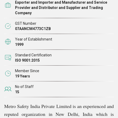
Exporter and Importer and Manufacturer and Service
रेलवे, मेट्रो रेलवे, एनटीपीसी, एवीवीएनएल, जेवीएनएल, ओमैक्स, बीसीसीएल, रिलायंस
Provider and Distributor and Supplier and Trading
Company
इंफ्रा, एटीएस, अहलूवालिया कॉन्ट्रैक्ट्स, अंबुजा ग्रुप आदि हैं।
GST Number
07AANCM4773C1ZB
निर्माण स्थलों के लिए व्यक्तिगत सुरक्षा उपकरण (PPE)
Year of Establishment
1999
PPE साइट पर काम के दौरान हर समय पहना जाना चाहिए। साइट पर मौजूद हर कर्मचारी
।
हेलमेट, रिफ्लेक्टिव जैकेट और सेफ्टी शूज़ कम से कम पहनने चाहिए
Standard Certification
ISO 9001:2015
Member Since
PPE जिनकी अत्यधिक मांग है, वे हैं:
19 Years
सुरक्षा हेलमेट | गॉगल्स | ईयर प्लग | रिफ्लेक्टिव जैकेट | हाथ के दस्ताने | कवरल | फुल
No of Staff
बॉडी हार्नेस | सेफ्टी शूज़ | गमबूट्स | फॉल अरेस्टर्स हमारे उत्पादों का कुछ संक्षिप्त विवरण:
15
Metro Safety India Private Limited is an experienced and
reputed organization in New Delhi, India which is
सुरक्षा हेलमेट:
विश्वसनीय और सुरक्षित माने जाते हैं। हेवी इंडस्ट्रीज और इंफ्रास्ट्रक्चर के