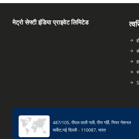
मेट्रो सेफ्टी इंडिया प्राइवेट लिमिटेड
त्व
ह
क
ह
स
S
487/105, पीपल वाली गली, पीरा गर्हि, नियर नेशनल
मार्केट,नई दिल्ली - 110087, भारत