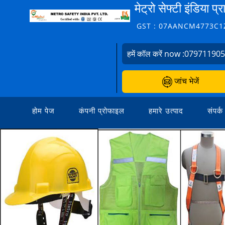
मेट्रो सेफ्टी इंडिया प
GST : 07AANCM4773C1
हमें कॉल करें now :
07971190
जांच भेजें
होम पेज
कंपनी प्रोफाइल
हमारे उत्पाद
संपर्क