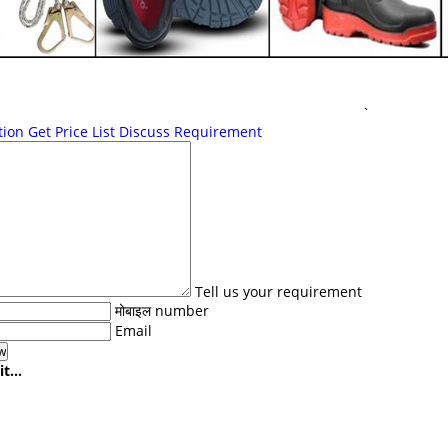
`
tion
Get Price List
Discuss Requirement
Tell us your requirement
मोबाइल number
Email
t...